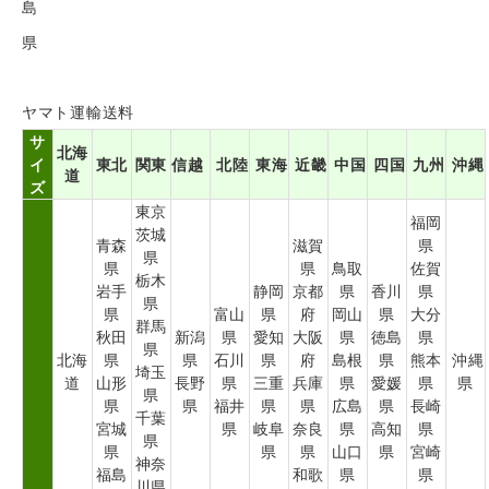
島
県
ヤマト運輸送料
サ
北海
イ
東北
関東
信越
北陸
東海
近畿
中国
四国
九州
沖縄
道
ズ
東京
福岡
茨城
青森
滋賀
県
県
県
県
鳥取
佐賀
栃木
岩手
静岡
京都
県
香川
県
県
県
富山
県
府
岡山
県
大分
群馬
秋田
新潟
県
愛知
大阪
県
徳島
県
県
北海
県
県
石川
県
府
島根
県
熊本
沖縄
埼玉
道
山形
長野
県
三重
兵庫
県
愛媛
県
県
県
県
県
福井
県
県
広島
県
長崎
千葉
宮城
県
岐阜
奈良
県
高知
県
県
県
県
県
山口
県
宮崎
神奈
福島
和歌
県
県
川県